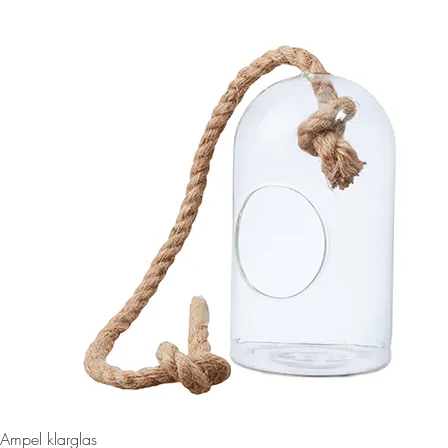
Snabbvisning
Ampel klarglas