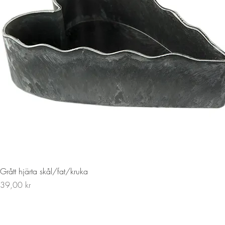
Snabbvisning
Grått hjärta skål/fat/kruka
Pris
39,00 kr