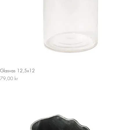
Snabbvisning
Glasvas 12,5x12
Pris
79,00 kr