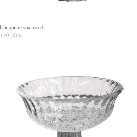
Snabbvisning
Hängande vas Lace L
Pris
119,00 kr