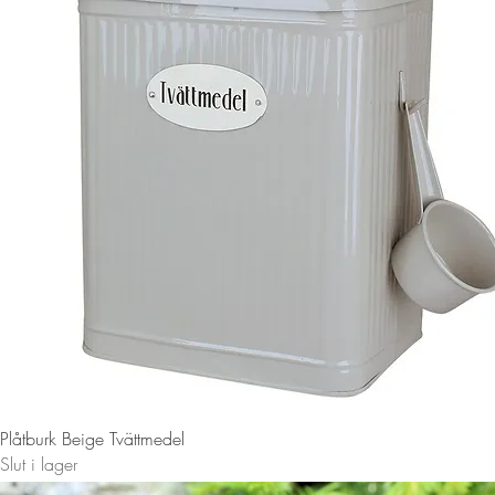
Snabbvisning
Plåtburk Beige Tvättmedel
Slut i lager