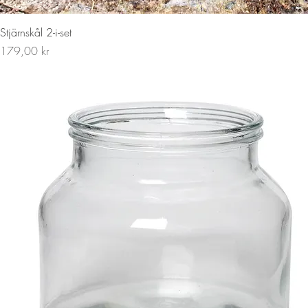
Snabbvisning
Stjärnskål 2-i-set
Pris
179,00 kr