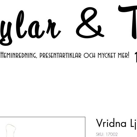
ylar & T
Heminredning, presentartiklar och mycket mer!
Vridna Lj
SKU: 17002