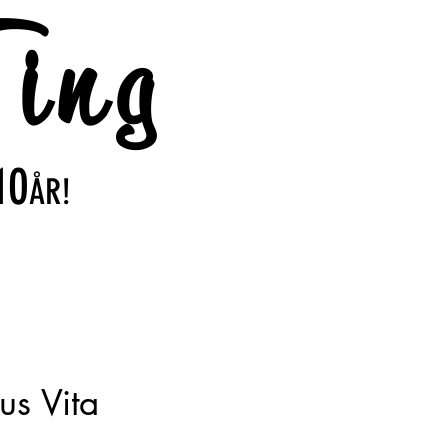
ing
10
ÅR!
us Vita