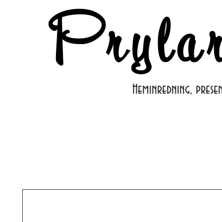
Pryla
Heminredning, prese