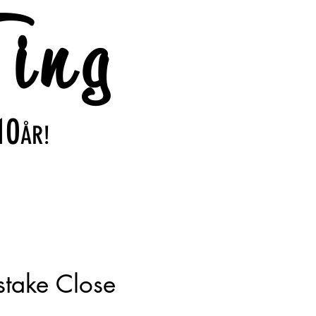
ing
10
ÅR!
stake Close