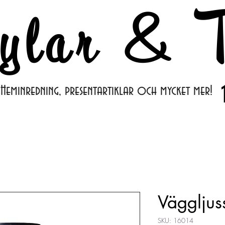
ylar & T
Heminredning, presentartiklar och mycket mer!
Väggljus
SKU: 16014