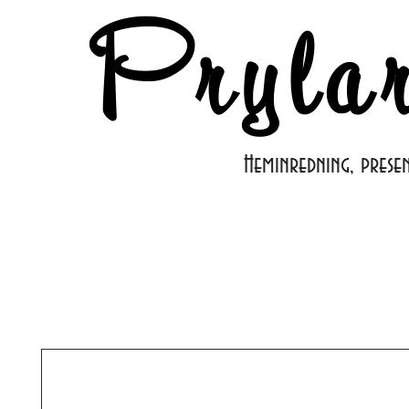
Pryla
Heminredning, prese