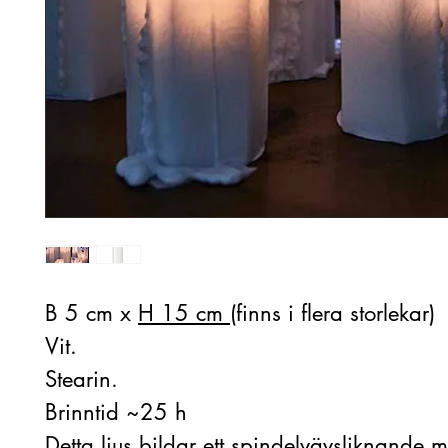
B 5 cm x
H 15 cm
(finns i flera storlekar)
Vit.
Stearin.
Brinntid ~25 h
Detta ljus bildar ett spindelvävsliknande 