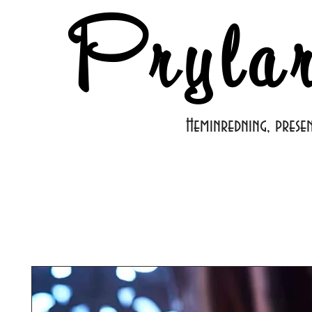
Pryla
Heminredning, prese