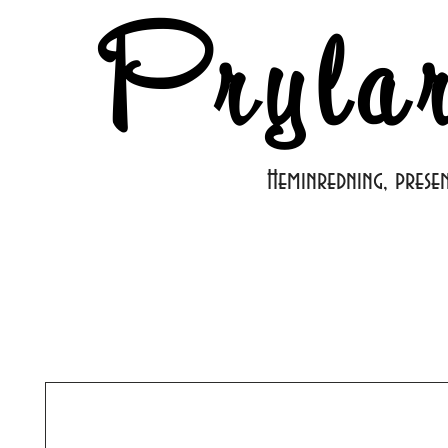
Pryla
Heminredning, prese