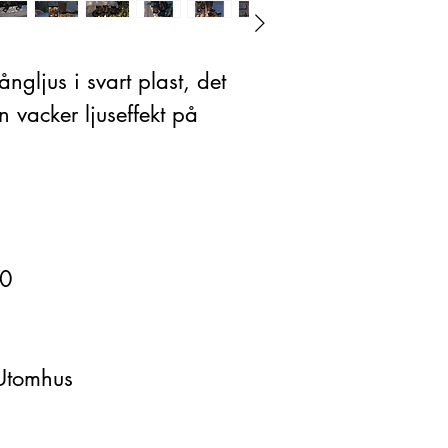
ngljus i svart plast, det
n vacker ljuseffekt på
00
Utomhus