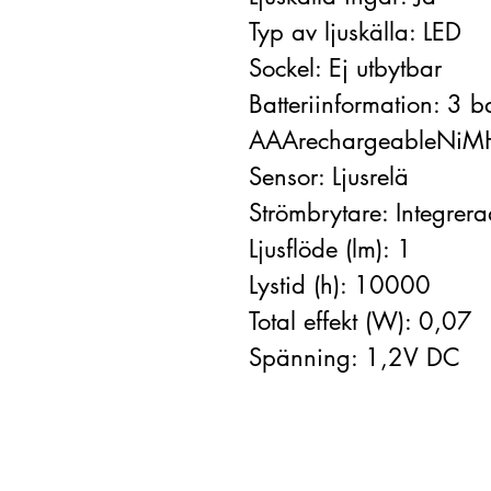
Typ av ljuskälla: LED
Sockel: Ej utbytbar
Batteriinformation: 3 ba
AAArechargeableNiMH i
Sensor: Ljusrelä
Strömbrytare: Integrer
Ljusflöde (lm): 1
Lystid (h): 10000
Total effekt (W): 0,07
Spänning: 1,2V DC