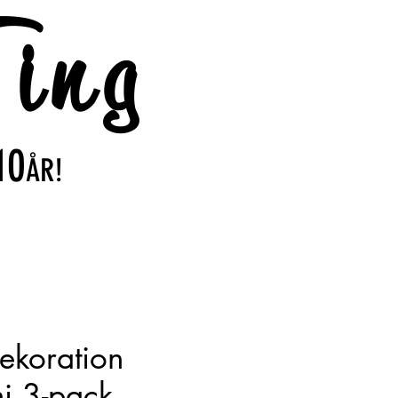
ing
10
ÅR!
dekoration
ni 3-pack