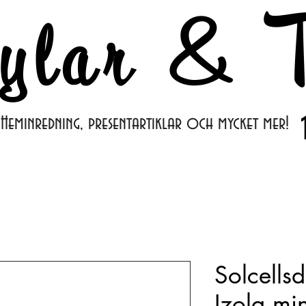
ylar & T
Heminredning, presentartiklar och mycket mer!
Solcells
Izola mi