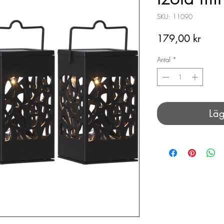
SKU: 11090
Pris
179,00 kr
Antal
*
Läg