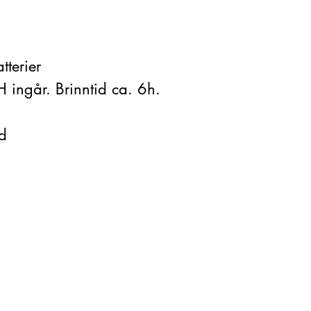
tterier
ngår. Brinntid ca. 6h.
ad
Top