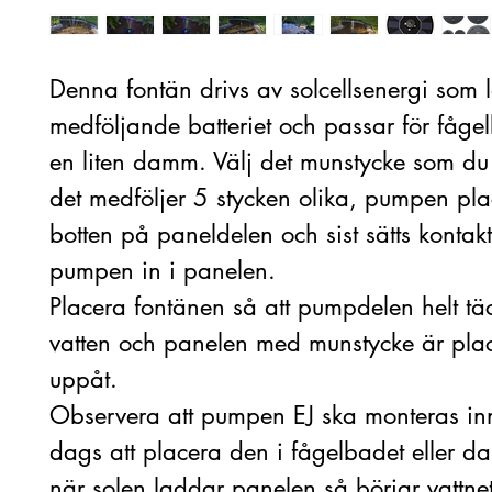
Denna fontän drivs av solcellsenergi som 
medföljande batteriet och passar för fågel
en liten damm. Välj det munstycke som du
det medföljer 5 stycken olika, pumpen pla
botten på paneldelen och sist sätts kontak
pumpen in i panelen.
Placera fontänen så att pumpdelen helt tä
vatten och panelen med munstycke är pla
uppåt.
Observera att pumpen EJ ska monteras in
dags att placera den i fågelbadet eller 
när solen laddar panelen så börjar vattnet