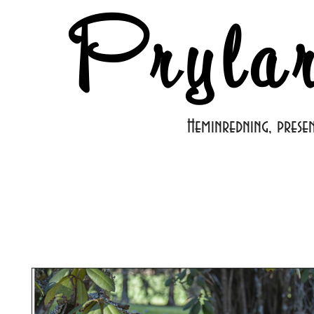
Pryla
Heminredning, prese