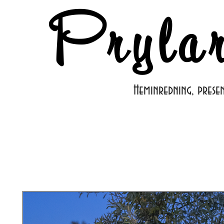
Pryla
Heminredning, prese