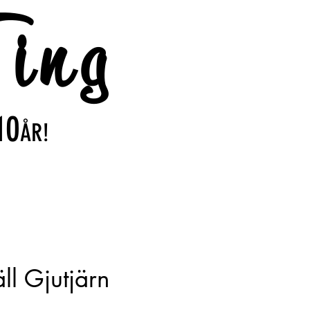
ing
10
ÅR!
äll Gjutjärn