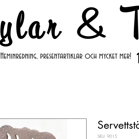
ylar & T
Heminredning, presentartiklar och mycket mer!
Servettst
SKU: 9015