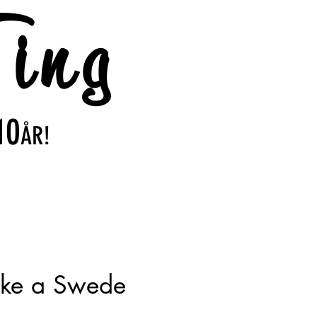
ing
10
ÅR!
Like a Swede