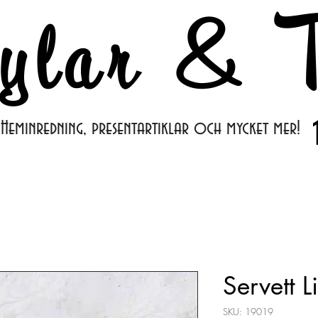
ylar & T
Heminredning, presentartiklar och mycket mer!
Servett 
SKU: 19019