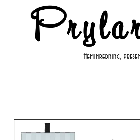
Pryla
Heminredning, prese