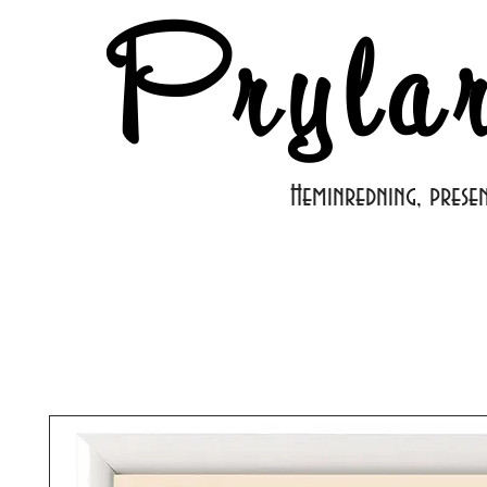
Pryla
Heminredning, prese