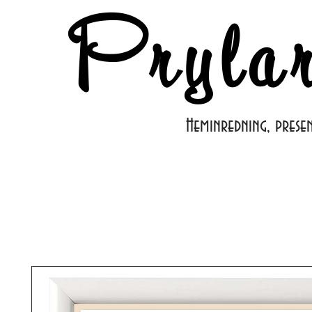
Pryla
Heminredning, prese