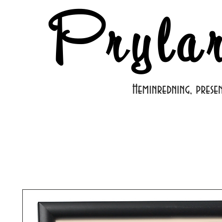
Pryla
Heminredning, prese