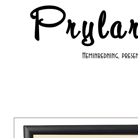
Pryla
Heminredning, prese