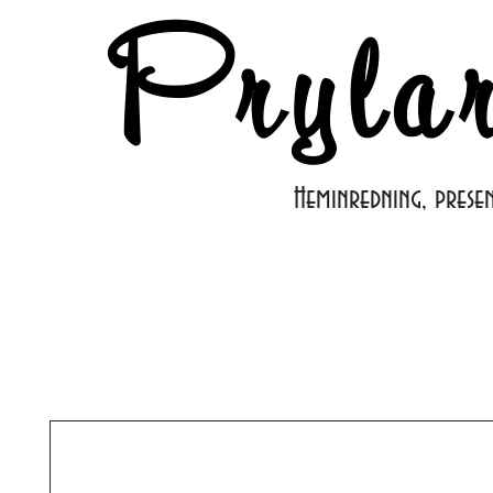
Pryla
Heminredning, prese