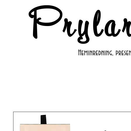
Pryla
Heminredning, prese