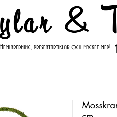
ylar & T
Heminredning, presentartiklar och mycket mer!
Mosskra
cm