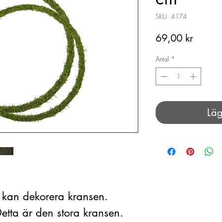
SKU: 4174
Pris
69,00 kr
Antal
*
Läg
 kan dekorera kransen.
 Detta är den stora kransen.