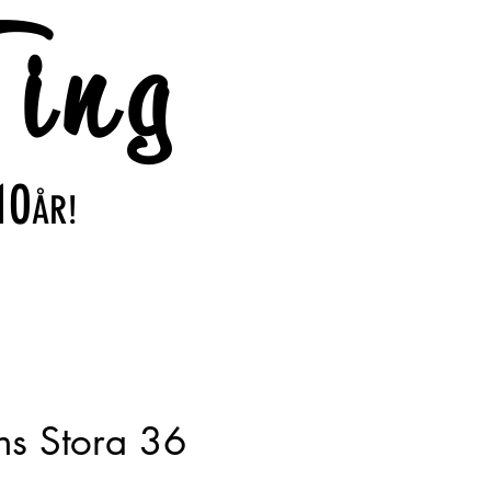
ing
10
ÅR!
ns Stora 36