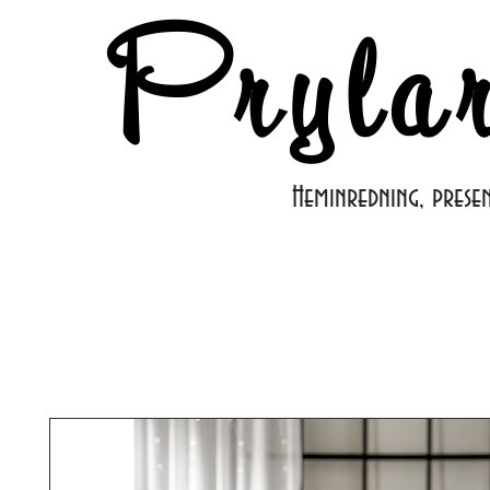
Pryla
Heminredning, prese