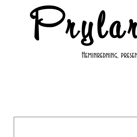
Pryla
Heminredning, prese