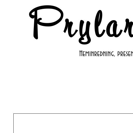
Pryla
Heminredning, prese