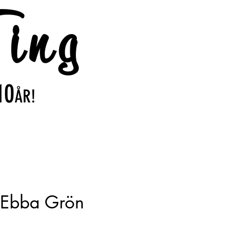
ing
10
ÅR!
a Ebba Grön