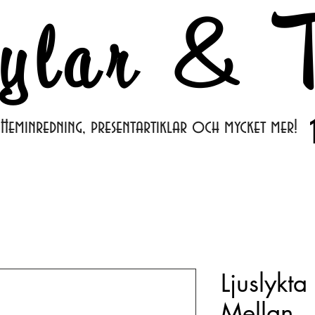
ylar & T
Heminredning, presentartiklar och mycket mer!
Ljuslykt
Mellan