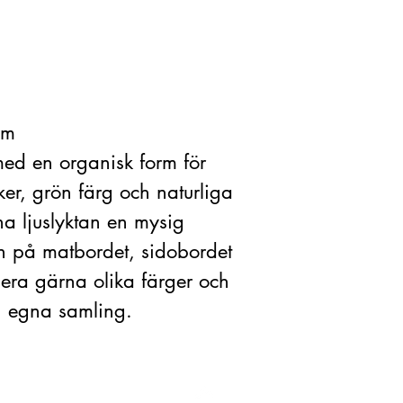
cm
 med en organisk form för
er, grön färg och naturliga
na ljuslyktan en mysig
in på matbordet, sidobordet
era gärna olika färger och
n egna samling.