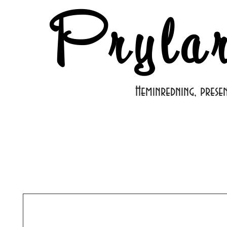
Pryla
Heminredning, prese