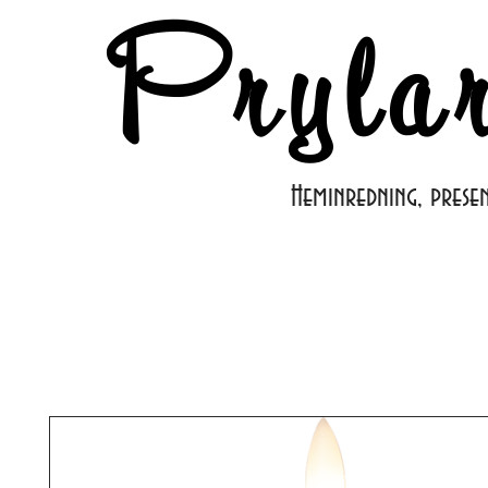
Pryla
Heminredning, prese