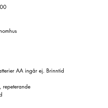
,00
Inomhus
tterier AA ingår ej. Brinntid
, repeterande
ad