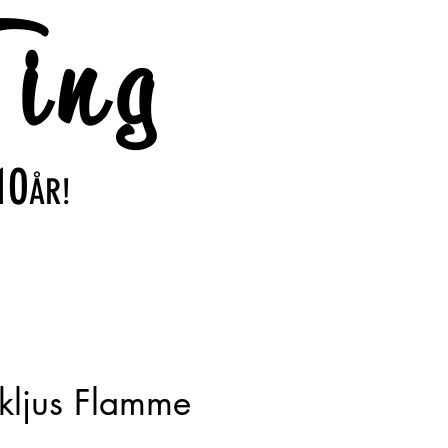
ing
10
ÅR!
kljus Flamme