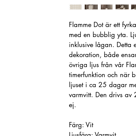
Flamme Dot är ett fyrkan
med en bubblig yta. L
inklusive lågan. Detta e
dekoration, både ensa
övriga ljus från vår F
timerfunktion och när b
ljuset i ca 25 dagar me
varmvitt. Den drivs av 
ej.
Färg: Vit
Ljusfärg: Varmvit