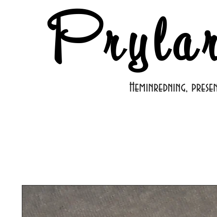
Pryla
Heminredning, prese