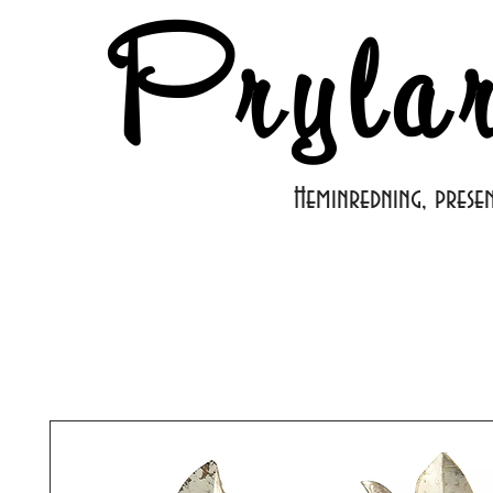
Pryla
Heminredning, prese