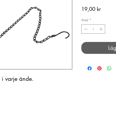
Pris
19,00 kr
Antal
*
Läg
 i varje ände.