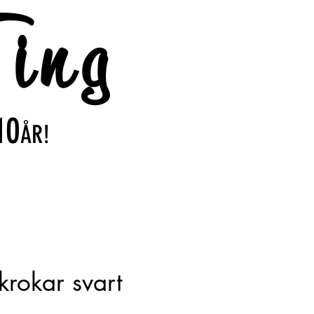
ing
10
ÅR!
krokar svart