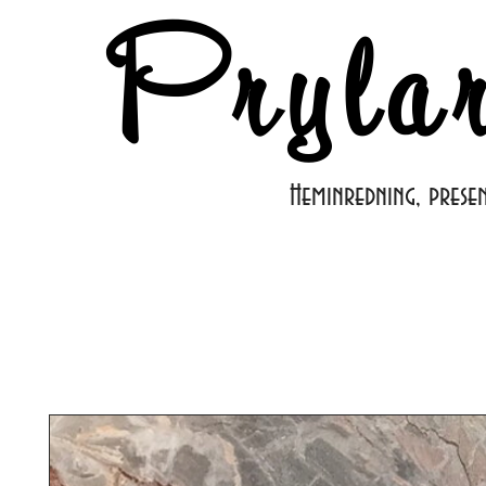
Pryla
Heminredning, prese