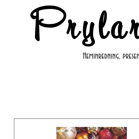
Pryla
Heminredning, prese