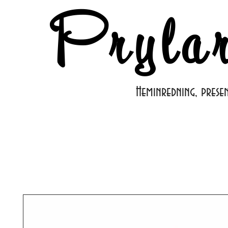
Pryla
Heminredning, prese