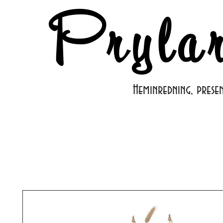
Pryla
Heminredning, prese