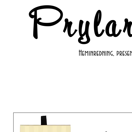
Pryla
Heminredning, prese