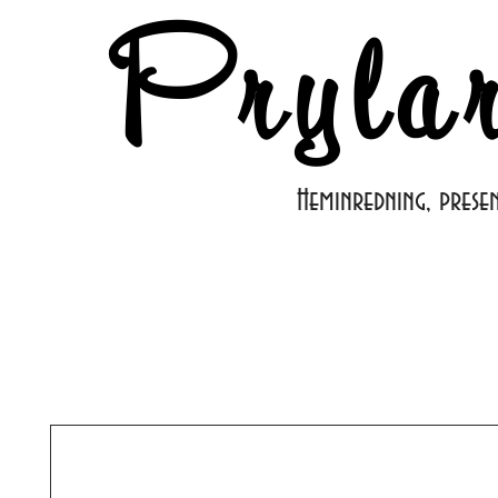
Pryla
Heminredning, prese