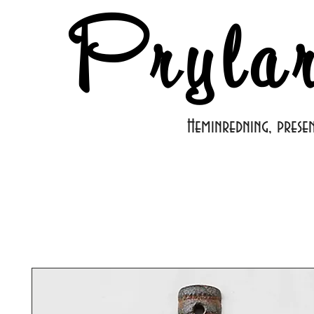
Pryla
Heminredning, prese