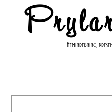
Pryla
Heminredning, prese