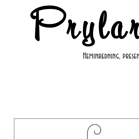
Pryla
Heminredning, prese