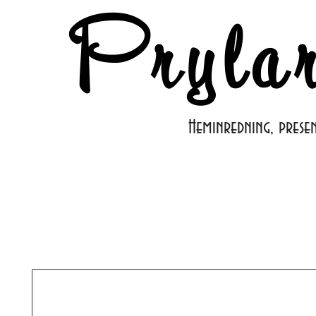
Pryla
Heminredning, prese